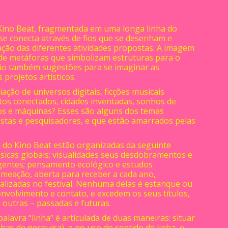
 Kino Beat, fragmentada em uma longa linha do
se conecta através de fios que se desenham e
ção das diferentes atividades propostas. A imagem
m de metáforas que simbolizam estruturas para o
 são também sugestões para se imaginar as
 projetos artísticos.
ação de universos digitais, ficções musicais
rtos conectados, cidades inventadas, sonhos de
s e máquinas? Esses são alguns dos temas
istas e pesquisadores, e que estão amarrados pelas
sa do Kino Beat estão organizadas da seguinte
icas globais; visualidades seus desdobramentos e
entes; pensamento ecológico e estudos
meação, aberta para receber a cada ano,
ealizadas no festival. Nenhuma delas é estanque ou
nvolvimento e contato, e excedem os seus títulos,
e outras – passadas e futuras.
palavra “linha” é articulada de duas maneiras: situar
has de pesquisa), e no uso do sentido de linha, e