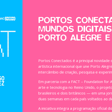
PORTOS CONECTA
MUNDOS DIGITAI
PORTO ALEGRE E
Portos Conectados é a principal novidade d
artística internacional que une Porto Alegr
intercâmbio de criação, pesquisa e experi
Em parceria com a FACT – Foundation for Ar
arte e tecnologia no Reino Unido, o proje
brasileiros e dois britânicos — em uma jor
duas semanas em cada país voltados ao de
A iniciativa integra a programação oficial