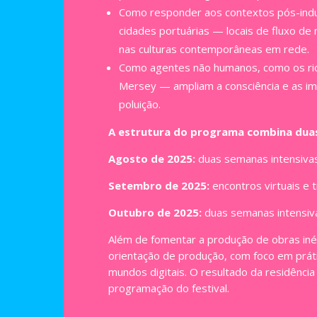
Como responder aos contextos pós-indus
cidades portuárias — locais de fluxo de
nas culturas contemporâneas em rede.
Como agentes não humanos, como os rio
Mersey — ampliam a consciência e as im
poluição.
A estrutura do programa combina duas 
Agosto de 2025:
duas semanas intensivas
Setembro de 2025:
encontros virtuais e 
Outubro de 2025:
duas semanas intensiva
Além de fomentar a produção de obras iné
orientação de produção, com foco em práti
mundos digitais. O resultado da residênci
programação do festival.