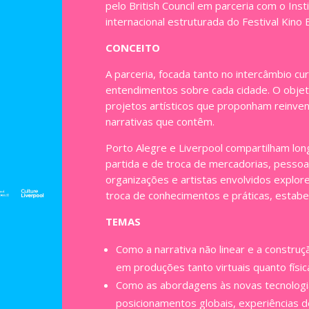
pelo British Council em parceria com o Ins
internacional estruturada do Festival Kino 
CONCEITO
A parceria, focada tanto no intercâmbio cur
entendimentos sobre cada cidade. O objeti
projetos artísticos que proponham reinven
narrativas que contêm.
Porto Alegre e Liverpool compartilham lon
partida e de troca de mercadorias, pessoas 
organizações e artistas envolvidos explor
troca de conhecimentos e práticas, estabe
TEMAS
Como a narrativa não linear e a construç
em produções tanto virtuais quanto físic
Como as abordagens às novas tecnologi
posicionamentos globais, experiências d