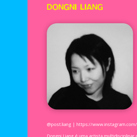
DONGNI LIANG
@post.liang | https://www.instagram.com/p
Dongni Liang é uma artista multidisciplinar