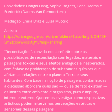
Convidados: Dongni Liang, Sophie Rogers, Lena Daems e
Frederick (Daems Van Remoortere)
Mediação: Emília Braz e Luísa Muccillo
Assista:
https://drive.google.com/drive/folders/1izLuNmgIUDH45H
LmZDp5rwkx3lAljlYL?usp=sharing
“Reconciliações”, convida-nos a refletir sobre as
possibilidades de reconciliação com legados, materiais e
paisagens tóxicas e seus efeitos ambíguos e inesperados,
com ênfase na proliferação de substâncias químicas que
afetam as relações entre o planeta Terra e seus
habitantes. Com base na noção de paisagens contaminadas,
a discussão abordará quais são — ou se de fato existem —
os limites entre ambiente e organismo, puro e impuro,
interno e externo. Queremos investigar como dispositivos
artísticos podem intervir nas percepções estéticas e
sensoriais dessas paisagens.