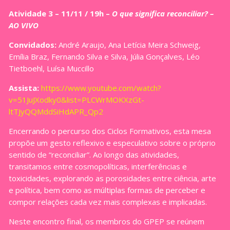
Atividade 3 – 11/11 / 19h –
O que significa reconciliar? –
AO VIVO
Convidados:
André Araujo, Ana Letícia Meira Schweig,
Emília Braz, Fernando Silva e Silva, Júlia Gonçalves, Léo
Tietboehl, Luísa Muccillo
Assista:
https://www.youtube.com/watch?
v=51JuJXodky0&list=PLCWrMOKXzGt-
ltTJyQQMddSiHdAPR_Qp2
Encerrando o percurso dos Ciclos Formativos, esta mesa
propõe um gesto reflexivo e especulativo sobre o próprio
sentido de “reconciliar”. Ao longo das atividades,
transitamos entre cosmopolíticas, interferências e
toxicidades, explorando as porosidades entre ciência, arte
e política, bem como as múltiplas formas de perceber e
compor relações cada vez mais complexas e implicadas.
Neste encontro final, os membros do GPEP se reúnem