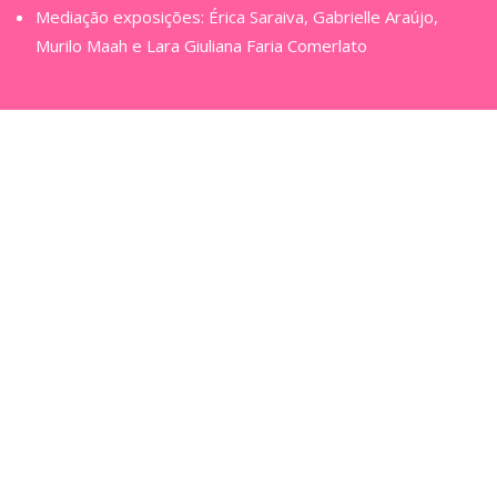
Mediação exposições: Érica Saraiva, Gabrielle Araújo,
Murilo Maah e Lara Giuliana Faria Comerlato